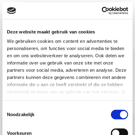
Is de installatie vrij van lucht(bellen)?
Deze website maakt gebruik van cookies
We gebruiken cookies om content en advertenties te
personaliseren, om functies voor social media te bieden
en om ons websiteverkeer te analyseren. Ook delen we
informatie over uw gebruik van onze site met onze
Stappenplan voor het
partners voor social media, adverteren en analyse. Deze
ontluchten van radiatoren
partners kunnen deze gegevens combineren met andere
informatie die u aan ze heeft verstrekt of die ze hebben
verzameld op basis van uw gebruik van hun services. U
gaat akkoord met onze cookies als u onze website blijft
gebruiken.
Toestemmingsselectie
Noodzakelijk
Voorkeuren