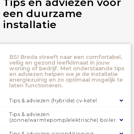
Tips en adviezen voor
een duurzame
installatie
BSI Breda streeft naar een comfortabel,
veilig en gezond leefklimaat in jouw
woning of bedrijf. Met onderstaande tips
en adviezen helpen we je de installatie
energiezuinig en zo optimaal mogelijk te
laten functioneren.
Tips & adviezen (hybride) cv-ketel
Tips & adviezen
(zonne/warmtepomp/elektrische) boiler
Tips & adviezen airconditioning