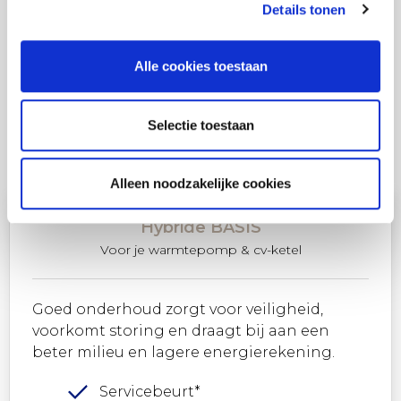
Details tonen
service en garanties hierop kunnen verlenen en
technische ondersteuning kunnen vragen.
Alle cookies toestaan
Selectie toestaan
Combideal cv-ketel & warmtepomp
Alleen noodzakelijke cookies
Hybride BASIS
Voor je warmtepomp & cv-ketel
Goed onderhoud zorgt voor veiligheid,
voorkomt storing en draagt bij aan een
beter milieu en lagere energierekening.
Servicebeurt*