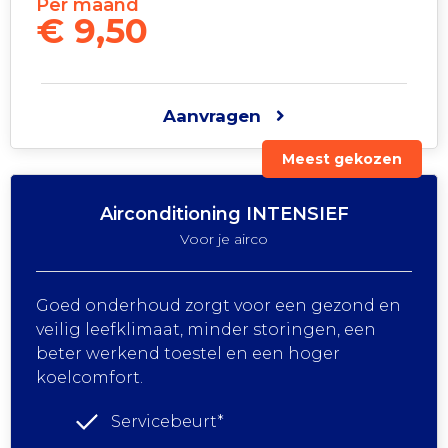
Per maand
€ 9,50
Aanvragen
Meest gekozen
Airconditioning INTENSIEF
Voor je airco
Goed onderhoud zorgt voor een gezond en
veilig leefklimaat, minder storingen, een
beter werkend toestel en een hoger
koelcomfort.
Servicebeurt*