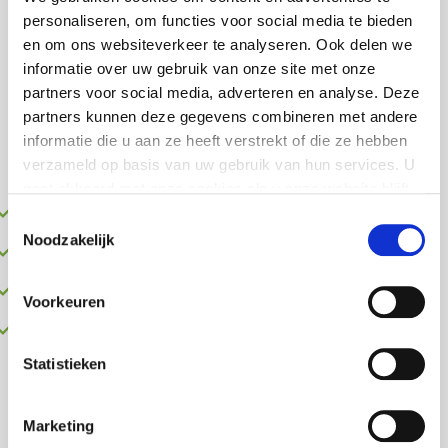
dichtslibben en er een optimale warmte aan de
personaliseren, om functies voor social media te bieden
elementen. Dat betekent een besparing op
en om ons websiteverkeer te analyseren. Ook delen we
stroomverbruik en de energierekening.
informatie over uw gebruik van onze site met onze
Kalkaanslag is minimaal, je apparaten blijven
partners voor social media, adverteren en analyse. Deze
schoon en je hebt minder reinigingsmiddelen
partners kunnen deze gegevens combineren met andere
nodig. En nog een pluspunt, de smaak van koffie
informatie die u aan ze heeft verstrekt of die ze hebben
of thee is beter!
verzameld op basis van uw gebruik van hun services. U
gaat akkoord met onze cookies als u onze website blijft
Geen kalkaanslag meer
gebruiken.
Toestemmingsselectie
Noodzakelijk
Lagere energierekening
Schoner apparatuur
Voorkeuren
Kwaliteit van drinkwater
Statistieken
Marketing